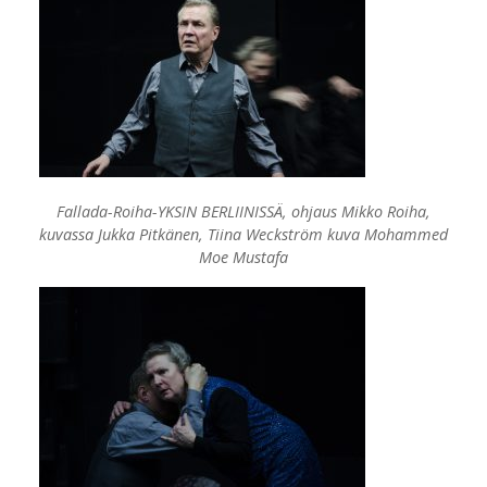
Fallada-Roiha-YKSIN BERLIINISSÄ, ohjaus Mikko Roiha,
kuvassa Jukka Pitkänen, Tiina Weckström kuva Mohammed
Moe Mustafa