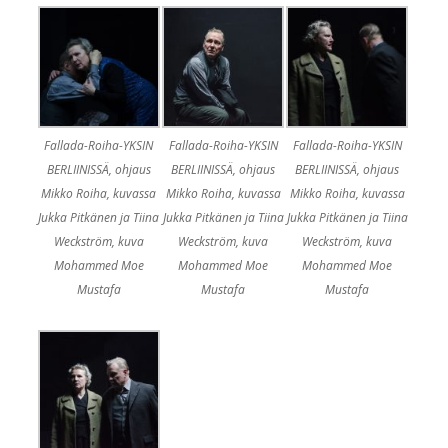
Fallada-Roiha-YKSIN
Fallada-Roiha-YKSIN
Fallada-Roiha-YKSIN
BERLIINISSÄ, ohjaus
BERLIINISSÄ, ohjaus
BERLIINISSÄ, ohjaus
Mikko Roiha, kuvassa
Mikko Roiha, kuvassa
Mikko Roiha, kuvassa
Jukka Pitkänen ja Tiina
Jukka Pitkänen ja Tiina
Jukka Pitkänen ja Tiina
Weckström, kuva
Weckström, kuva
Weckström, kuva
Mohammed Moe
Mohammed Moe
Mohammed Moe
Mustafa
Mustafa
Mustafa