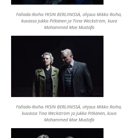
Fallada-Roiha-YKSIN BERLIINISSÄ, ohjaus Mikko Roiha,
kuvassa Jukka Pitkänen ja Tiina Weckström, kuva
Mohammed Moe Mustafa
Fallada-Roiha-YKSIN BERLIINISSÄ, ohjaus Mikko Roiha,
kuvassa Tina Weckström ja Jukka Pitkänen, kuva
Mohammed Moe Mustafa