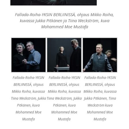
Fallada-Roiha-YKSIN BERLIINISSÄ, ohjaus Mikko Roiha,
kuvassa Jukka Pitkänen ja Tiina Weckström, kuva
Mohammed Moe Mustafa
Fallada-Roiha-YKSIN
Fallada-Roiha-YKSIN
Fallada-Roiha-YKSIN
BERLIINISSÄ, ohjaus
BERLIINISSÄ, ohjaus
BERLIINISSÄ, ohjaus
Mikko Roiha, kuvassa
Mikko Roiha, kuvassa
Mikko Roiha, kuvassa
Tiina Weckström, Jukka
Tiina Weckström, Jukka
Jukka Pitkänen, Tiina
Pitkänen, kuva
Pitkänen, kuva
Weckström kuva
Mohammed Moe
Mohammed Moe
Mohammed Moe
Mustafa
Mustafa
Mustafa