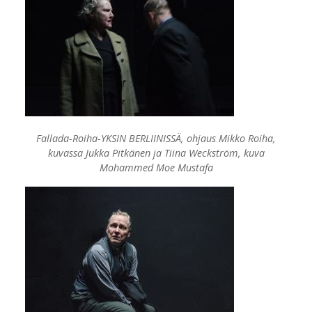
Fallada-Roiha-YKSIN BERLIINISSÄ, ohjaus Mikko Roiha,
kuvassa Jukka Pitkänen ja Tiina Weckström, kuva
Mohammed Moe Mustafa