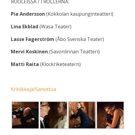
ROOLEISSA / I ROLLERNA:
Pia Andersson
(Kokkolan kaupunginteatteri)
Lina Ekblad
(Wasa Teater)
Lasse Fagerström
(Åbo Svenska Teater)
Mervi Koskinen
(Savonlinnan Teatteri)
Matti Raita
(Klockriketeatern)
Kritiikkejä/Sanottua