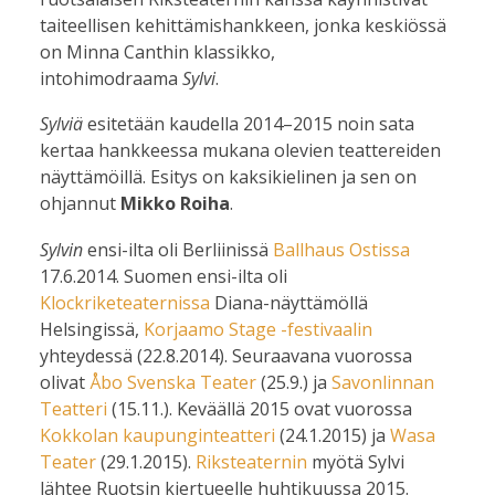
taiteellisen kehittämishankkeen, jonka keskiössä
on Minna Canthin klassikko,
intohimodraama
Sylvi
.
Sylviä
esitetään kaudella 2014–2015 noin sata
kertaa hankkeessa mukana olevien teattereiden
näyttämöillä. Esitys on kaksikielinen ja sen on
ohjannut
Mikko Roiha
.
Sylvin
ensi-ilta oli Berliinissä
Ballhaus Ostissa
17.6.2014. Suomen ensi-ilta oli
Klockriketeaternissa
Diana-näyttämöllä
Helsingissä,
Korjaamo Stage -festivaalin
yhteydessä (22.8.2014). Seuraavana vuorossa
olivat
Åbo Svenska Teater
(25.9.) ja
Savonlinnan
Teatteri
(15.11.). Keväällä 2015 ovat vuorossa
Kokkolan kaupunginteatteri
(24.1.2015) ja
Wasa
Teater
(29.1.2015).
Riksteaternin
myötä Sylvi
lähtee Ruotsin kiertueelle huhtikuussa 2015.