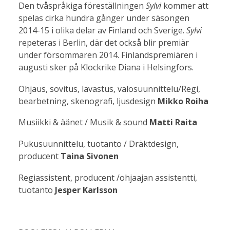
Den tvåspråkiga föreställningen
Sylvi
kommer att
spelas cirka hundra gånger under säsongen
2014-15 i olika delar av Finland och Sverige.
Sylvi
repeteras i Berlin, där det också blir premiär
under försommaren 2014. Finlandspremiären i
augusti sker på Klockrike Diana i Helsingfors.
Ohjaus, sovitus, lavastus, valosuunnittelu/Regi,
bearbetning, skenografi, ljusdesign
Mikko Roiha
Musiikki & äänet / Musik & sound
Matti Raita
Pukusuunnittelu, tuotanto / Dräktdesign,
producent
Taina Sivonen
Regiassistent, producent /ohjaajan assistentti,
tuotanto
Jesper Karlsson