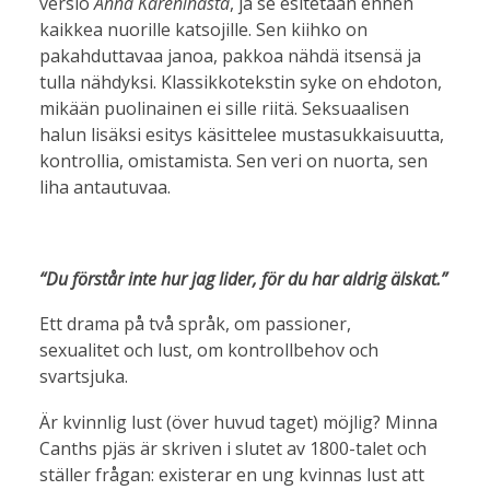
versio
Anna Kareninasta
, ja se esitetään ennen
kaikkea nuorille katsojille. Sen kiihko on
pakahduttavaa janoa, pakkoa nähdä itsensä ja
tulla nähdyksi. Klassikkotekstin syke on ehdoton,
mikään puolinainen ei sille riitä. Seksuaalisen
halun lisäksi esitys käsittelee mustasukkaisuutta,
kontrollia, omistamista. Sen veri on nuorta, sen
liha antautuvaa.
“Du förstår inte hur jag lider, för du har aldrig älskat.”
Ett drama på två språk, om passioner,
sexualitet och lust, om kontrollbehov och
svartsjuka.
Är kvinnlig lust (över huvud taget) möjlig? Minna
Canths pjäs är skriven i slutet av 1800-talet och
ställer frågan: existerar en ung kvinnas lust att