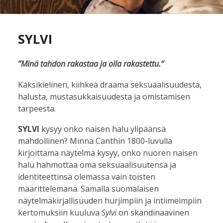
SYLVI
”Minä tahdon rakastaa ja olla rakastettu.“
Kaksikielinen, kiihkeä draama seksuaalisuudesta,
halusta, mustasukkaisuudesta ja omistamisen
tarpeesta.
SYLVI
kysyy onko naisen halu ylipäänsä
mahdollinen? Minna Canthin 1800-luvulla
kirjoittama näytelmä kysyy, onko nuoren naisen
halu hahmottaa oma seksuaalisuutensa ja
identiteettinsä olemassa vain toisten
määrittelemänä. Samalla suomalaisen
näytelmäkirjallisuuden hurjimpiin ja intiimeimpiin
kertomuksiin kuuluva
Sylvi
on skandinaavinen