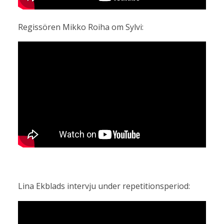
Regissören Mikko Roiha om Sylvi:
Lina Ekblads intervju under repetitionsperiod: