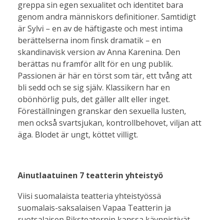
greppa sin egen sexualitet och identitet bara
genom andra människors definitioner. Samtidigt
är Sylvi – en av de häftigaste och mest intima
berättelserna inom finsk dramatik – en
skandinavisk version av Anna Karenina. Den
berättas nu framför allt för en ung publik.
Passionen är här en törst som tär, ett tvång att
bli sedd och se sig själv. Klassikern har en
obönhörlig puls, det gäller allt eller inget.
Föreställningen granskar den sexuella lusten,
men också svartsjukan, kontrollbehovet, viljan att
äga. Blodet är ungt, köttet villigt.
Ainutlaatuinen 7 teatterin yhteistyö
Viisi suomalaista teatteria yhteistyössä
suomalais-saksalaisen Vapaa Teatterin ja
ruotsalaisen Riksteaternin kanssa käynnistivät