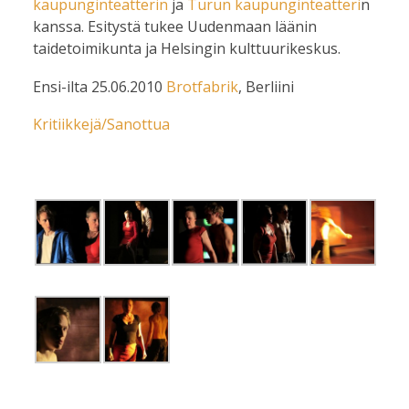
kaupunginteatterin
ja
Turun kaupunginteatteri
n
kanssa. Esitystä tukee Uudenmaan läänin
taidetoimikunta ja Helsingin kulttuurikeskus.
Ensi-ilta 25.06.2010
Brotfabrik
, Berliini
Kritiikkejä/Sanottua